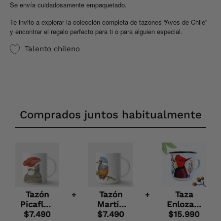
Se envía cuidadosamente empaquetado.
Te invito a explorar la colección completa de tazones “Aves de Chile”
y encontrar el regalo perfecto para ti o para alguien especial.
Talento chileno
Comprados juntos habitualmente
Tazón
Tazón
Taza
+
+
Picaflor,
Martín
Enlozada
pajaritos
$7.490
Pescador,
$7.490
diseños
$15.990