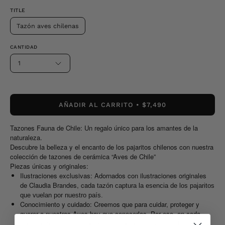
TITLE
Tazón aves chilenas
CANTIDAD
1
AÑADIR AL CARRITO
$7,490
Tazones Fauna de Chile: Un regalo único para los amantes de la
naturaleza.
Descubre la belleza y el encanto de los pajaritos chilenos con nuestra
colección de tazones de cerámica “Aves de Chile”
Piezas únicas y originales:
Ilustraciones exclusivas:
Adornados con ilustraciones originales
de Claudia Brandes, cada
tazón captura la esencia de los pajaritos
que vuelan por nuestro país.
Conocimiento y cuidado:
Creemos que para cuidar, proteger y
querer a nuestras Aves hay que conocerlas. Por eso, en cada
tazón encontrarás
una breve descripción de sus características y