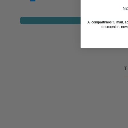
No
Al compartirnos tu mail, a
descuentos, nov
T