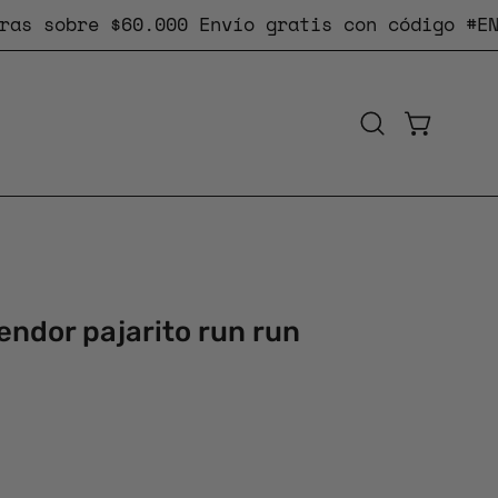
 sobre $60.000
Envío gratis
con código #ENVIO
CARRO AB
Abrir
barra
de
búsqueda
Caja
de
endor pajarito run run
luz
de
imagen
abierta