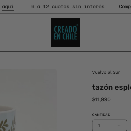
í
6 a 12 cuotas sin interés
Compras
Caja
Vuelvo al Sur
de
tazón espl
luz
de
$11,990
imagen
abierta
CANTIDAD
1