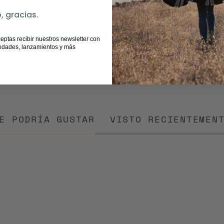
y
, gracias.
chercán
Total
$47.960
Agregar productos
ceptas recibir nuestros newsletter con
edades, lanzamientos y más
E PODRÍA GUSTAR
VISTO RECIENTEMEN