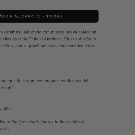
ÑADIR AL CARRITO
$11,990
ón cerámico, adornado con nuestra nueva colección
ueñas Aves de Chile al Atardecer. En este diseño lo
 Run, con su grácil belleza y característico color
a
paque de cartón, con etiqueta explicativa del
 e inglés
ajillas
vo al Sur fue creado junto a la ilustración de
works.