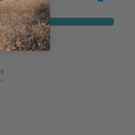
real
TE