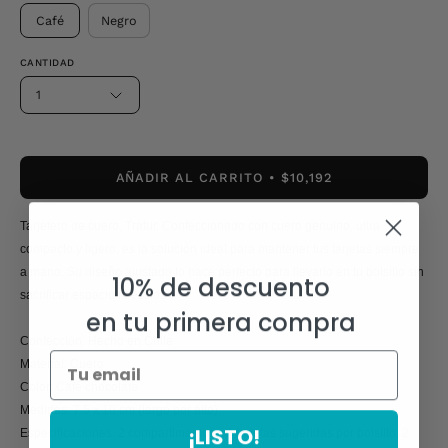
Café
Negro
CANTIDAD
1
AÑADIR AL CARRITO
$10,192
Tarjetero de cuero, Tratur. Confeccionado con cuero genuino, ultra
compacto y ligero, es la solución ideal para mantener tus tarjetas siempre
a mano. Su diseño ajustado lo hace perfecto para llevarlo en tu bolsillo sin
10% de descuento
sacrificar espacio ni estilo.
en tu primera compra
Confección: Hecho en Chile
Material: Cuero
Color: Café chocolate
Medidas: 7.5 x 10 cm (largo por alto)
¡LISTO!
Especificaciones: 2 compartimentos, n° tarjetas sugeridas por bolsillo, 2