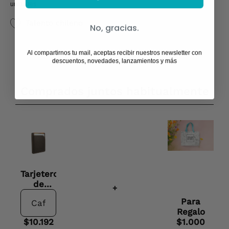
unidades
Talento chileno
No, gracias.
Al compartirnos tu mail, aceptas recibir nuestros newsletter con
descuentos, novedades, lanzamientos y más
Comprados juntos habitualmente
Tarjetero
de
+
cuero
Para
Regalo
$10.192
$1.000