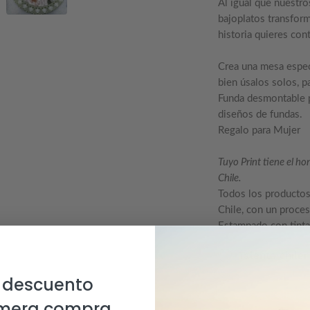
Al igual que nuestro
bajoplatos transfor
historia quieres con
Crea una mesa espec
bien úsalos solos, p
Funda desmontable pa
diseños de fundas.
Regalo para Mujer
Tuyo Print tiene el 
Chile.
Todos los productos
Chile, con un proce
Estampado con tinta
Talento chile
 descuento
imera compra