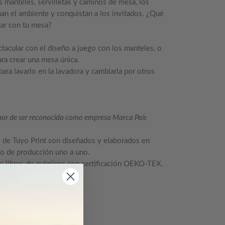
s manteles, servilletas y caminos de mesa, los
man el ambiente y conquistan a los invitados. ¿Qué
tar con tu mesa?
tacular con el diseño a juego con los manteles, o
ara crear una mesa única.
ra lavarlo en la lavadora y cambiarla por otros
honor de ser reconocida como empresa Marca País
 de Tuyo Print son diseñados y elaborados en
so de producción uno a uno.
s libres de químicos con certificación OEKO-TEX.
no