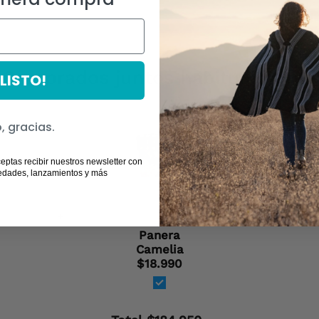
Comprados juntos habitualmente
¡LISTO!
, gracias.
ceptas recibir nuestros newsletter con
edades, lanzamientos y más
+
+
Panera
Camelia
$18.990