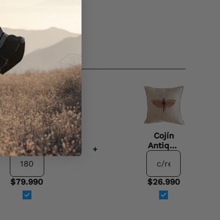
Mantel
Cojín
Camelia
Antique
+
- Lino
Fly - 45
Poliester
x 45
$79.990
$26.990