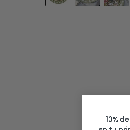
10% de
en tu pr