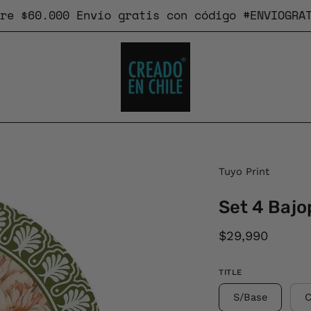
60.000
Envío gratis
con código #ENVIOGRATIS
Caja
Tuyo Print
de
Set 4 Bajo
luz
de
$29,990
imagen
abierta
TITLE
S/Base
C