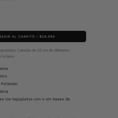
ÑADIR AL CARRITO
$29,990
bajoplatos Camelia de 35 cm de diámetro.
 la base.
latos
tro.
 Poliéster
dora
tas los bajoplatos con o sin bases de