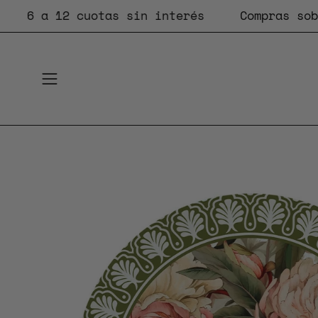
Saltar
6 a 12 cuotas sin interés
Compras sobre $
al
contenido
Abrir
menú
de
navegación
Caja
de
luz
de
imagen
abierta