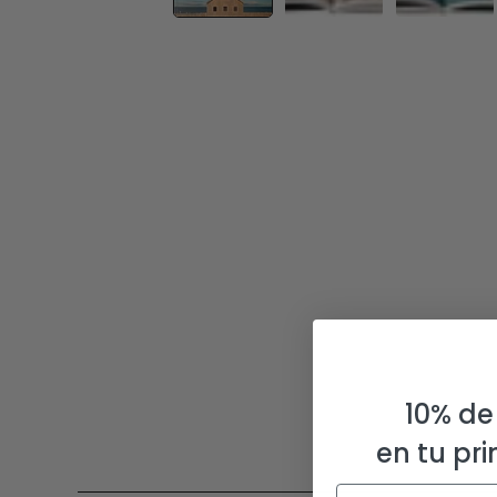
10% de
en tu pr