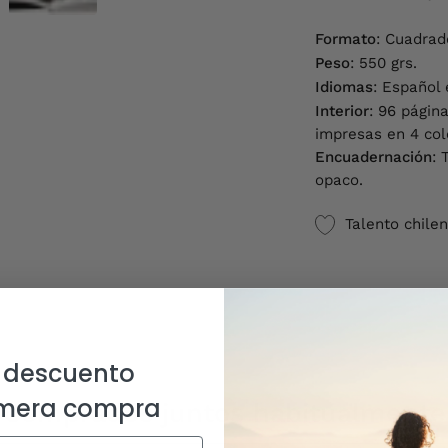
Formato
: Cuadrad
Peso
: 550 grs.
Idiomas
: Español 
Interior
: 96 págin
impresas en 4 col
Encuadernación
: 
opaco.
Talento chile
 descuento
imera compra
Comprados juntos habitualmente