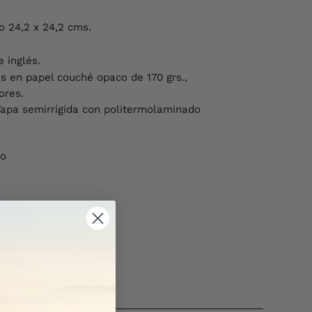
o 24,2 x 24,2 cms.
e inglés.
as en papel couché opaco de 170 grs.,
ores.
Tapa semirrígida con politermolaminado
no