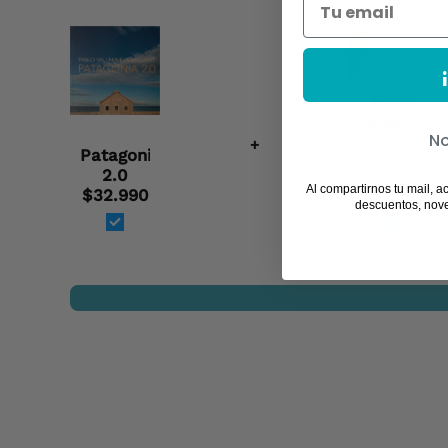
Bolsa
Regalo
No
+
Patagonia
2.0
Al compartirnos tu mail, a
$32.990
$200
descuentos, nov