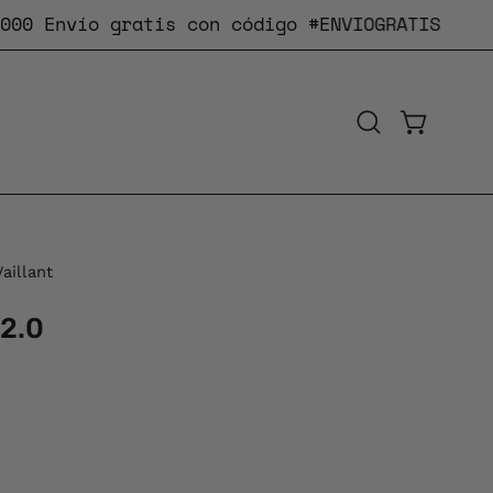
Envío gratis
con código #ENVIOGRATIS
Reg
CARRO AB
Abrir
barra
de
búsqueda
aillant
Caja
de
 2.0
luz
de
imagen
abierta