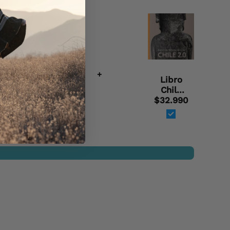
+
Para
Libro
Regalo
Chile
$1.000
$32.990
2.0