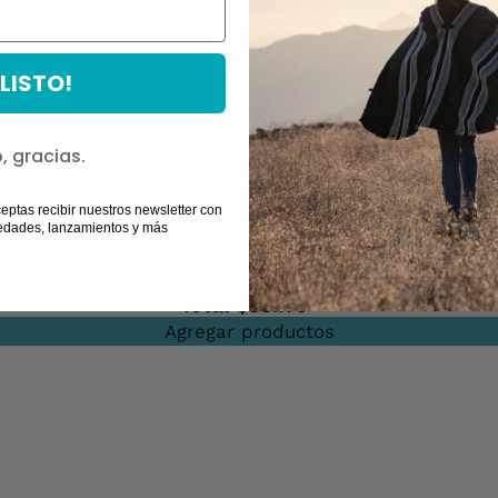
¡LISTO!
, gracias.
+
+
Libro
Chile
ceptas recibir nuestros newsletter con
Profundo
$25.990
edades, lanzamientos y más
(tapa
blanda)
Total
$93.170
Agregar productos