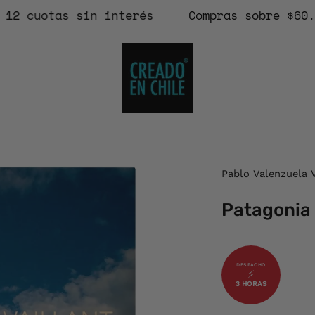
uotas sin interés
Compras sobre $60.000
Caja
Pablo Valenzuela V
de
Patagonia
luz
de
imagen
abierta
⚡
3 HORAS