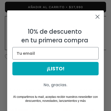
AÑADIR AL CARRITO
$37,990
2 Mug capacidad 480 ml c/u.
Cerámica Gres hecho a mano en Chile.
10% de descuento
apto para refrigerador, microonda y lavavajillas
en tu primera compra
ESTE PRODUCTO DEMORA 10 DÍAS EN FABRICARSE.
Talento chileno
¡LISTO!
No, gracias.
Comprados juntos habitualmente
Al compartirnos tu mail, aceptas recibir nuestros newsletter con
descuentos, novedades, lanzamientos y más