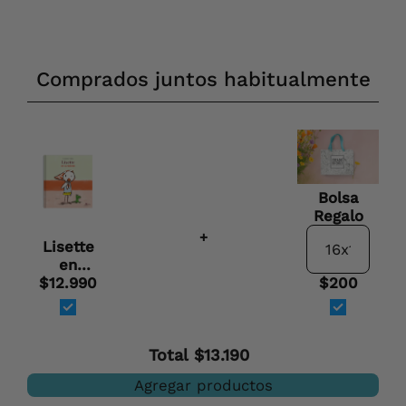
Comprados juntos habitualmente
Bolsa
Regalo
+
Lisette
en
vacaciones
$12.990
$200
Total
$13.190
Agregar productos