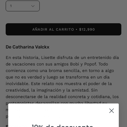
1
AÑADIR AL CARRITO
$12,990
De Catharina Valckx
En esta historia, Lisette disfruta de un entretenido día
de vacaciones con sus amigos Bobi y Popof. Todo
comienza como una broma sencilla, en torno a algo
que no es verdad y luego se transforma en un día
inolvidable. Este relato nos muestra el poder de la
creatividad, la imaginación y la amistad. Sin
desconectarse de la realidad concreta y cotidiana, los
protagonistas desarrollan con mucha libertad su
maravillosa fantasía. Un cuento para toda la familia,
para disfrutar y comentar.
FORMATO