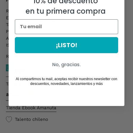
10% de descuento
en tu primera compra
Recomendado para 4 a 8 años
Encuadernación: Tapa dura
Tamaño: 23 x 21 cm
Páginas: 32
Año: 2021
¡LISTO!
ISBN: 978-956-364-239-1
Recomendaciones para la lectura
No, gracias.
Al compartirnos tu mail, aceptas recibir nuestros newsletter con
También disponible en ebook
descuentos, novedades, lanzamientos y más
Tienda Ebook Amanuta
Talento chileno