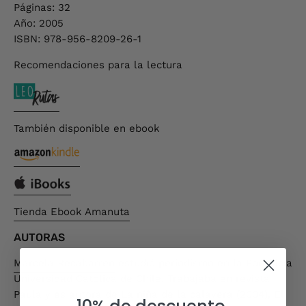
Páginas: 32
Año: 2005
ISBN: 978-956-8209-26-1
Recomendaciones para la lectura
También disponible en ebook
Tienda Ebook Amanuta
AUTORAS
Marcela Recabarren
estudió periodismo en la Pontificia
Universidad Católica de Chile. Trabajaba en revista
Paula y es autora de La niña de la calavera (2004), El