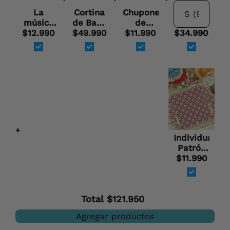
bordado
La
Cortina
Chupones
Pampa
música
de Baño
de
Raiquen
$12.990
de las
$49.990
/ Aves
$11.990
Manjar
$34.990
montañas
Rapaces
- Malla
(25
unids)
+
Individual
Patrón
Tricolor
$11.990
Total
$121.950
Agregar productos