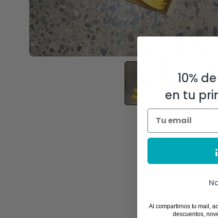
10% de
en tu pr
No
Al compartirnos tu mail, a
descuentos, nov