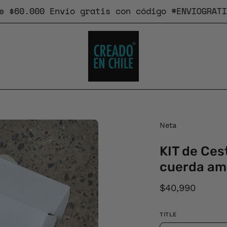
0.000
Envío gratis
con código #ENVIOGRATIS
Caja
Neta
de
KIT de Ce
luz
de
cuerda ama
imagen
$40,990
abierta
TITLE