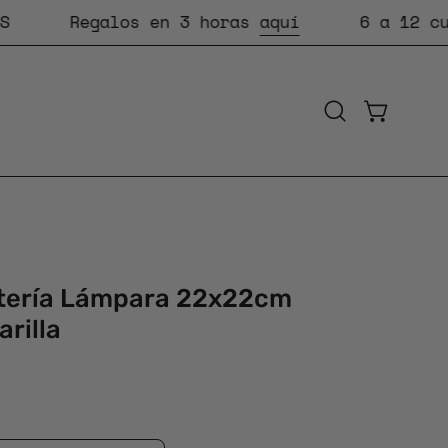
Regalos en 3 horas
aquí
6 a 12 cuotas 
CARRO AB
Abrir
barra
de
búsqueda
stería Lámpara 22x22cm
rilla