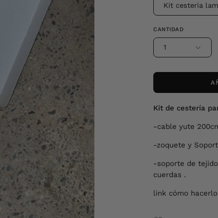
Kit cesteria la
CANTIDAD
1
A
Kit de cestería pa
-cable yute 200c
-zoquete y Soport
-soporte de tejid
cuerdas .
link cómo hacerl