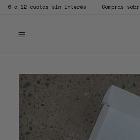
Saltar
a 12 cuotas sin interés
Compras sobre $6
al
contenido
Abrir
menú
de
navegación
Caja
de
luz
de
imagen
abierta