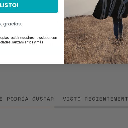
¡LISTO!
Estuche
Festival
$15.990
Chucao
, gracias.
ceptas recibir nuestros newsletter con
edades, lanzamientos y más
Total
$40.970
Agregar productos
E PODRÍA GUSTAR
VISTO RECIENTEMEN