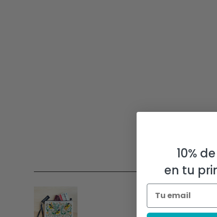
10% de
en tu pr