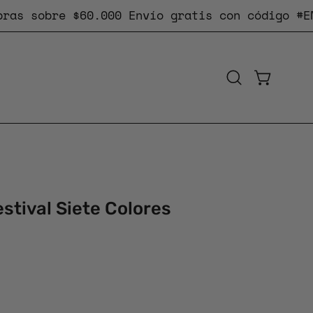
 sobre $60.000
Envío gratis
con código #ENVIOG
CARRO AB
Abrir
barra
de
búsqueda
stival Siete Colores