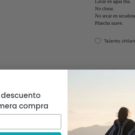
Lavar en agua fría.
No clorar.
No secar en secadora
Plancha suave.
Talento chile
 descuento
Comprados juntos habitualmente
imera compra