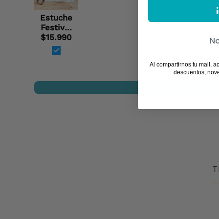
Estuche
+
Festival
$15.990
Siete
No
Colores
Al compartirnos tu mail, a
descuentos, nov
T