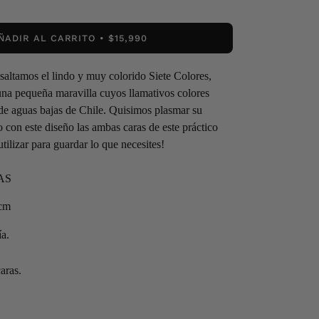
ÑADIR AL CARRITO
$15,990
altamos el lindo y muy colorido Siete Colores,
na pequeña maravilla cuyos llamativos colores
 de aguas bajas de Chile. Quisimos plasmar su
 con este diseño las ambas caras de este práctico
tilizar para guardar lo que necesites!
AS
4cm
ía.
aras.