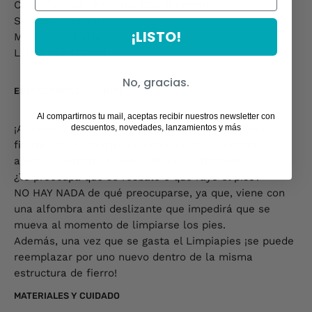
Contamos con tres tamaños diferentes:
S: [45cm x 75cm]
¡LISTO!
M: [60cm x 100cm]
L: [60cm x 120cm]
No, gracias.
ESTRUCTURA DE FIERRO
Al compartirnos tu mail, aceptas recibir nuestros newsletter con
descuentos, novedades, lanzamientos y más
¡Atrévete con la opción de agregar la estructura de
fierro! Esta entregará un estilo único a tu entrada y
además, alargará la vida útil de tu Choapino
¿Te preocupa que se resbale o que raye el piso?
NO HAY NADA de qué preocuparse, ya que, viene con
una alfombra anti deslizante que impedirá que se
mueva al momento de limpiarse los pies.
Además, una vez que se gasta el Limpiapies ¡se puede
reemplazar por uno nuevo dentro de la misma
estructura de fierro!
MATERIALES Y CUIDADO