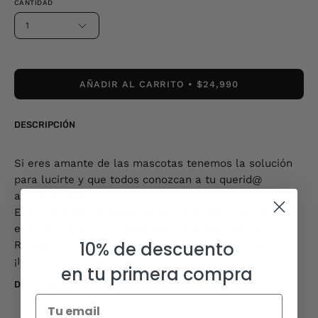
CANTIDAD
1
AÑADIR AL CARRITO
$24,990
DESCRIPCIÓN
Si eres amante de las mascotas tenemos la solución
para lucirte y que todos conozcan a tu querid@
acompañante.
Este maravilloso diseño es perfecto para que tu
entrada y mascota hablen por su propia cuenta.
10% de descuento
Recibiendo a todos con un ¡Guau Guau! O ¡Miau Miau!
¡Ideal como regalo original y entretenido!
en tu primera compra
DIMENSIONES