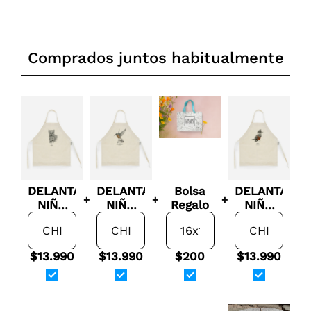
Comprados juntos habitualmente
DELANTAL
DELANTAL
Bolsa
DELANTAL
+
+
+
NIÑO
NIÑO
Regalo
NIÑO
GUIÑA
PICAFLOR
MARTIN
PESCADOR
$13.990
$13.990
$200
$13.990