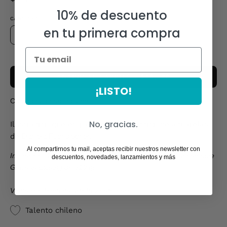
10% de descuento
CANTIDAD
en tu primera compra
1
AÑADIR AL CARRITO
$28,490
¡LISTO!
Corazón con Kornblume
No, gracias.
Ilustración que es parte de la colección de acuarelas
de
Daniela Fuchslocher
.
Al compartirnos tu mail, aceptas recibir nuestros newsletter con
Impresión Giclee (20x25cm) en Papel de Acuarela Hahnemühle
descuentos, novedades, lanzamientos y más
German Etching de 310 gr.
Viene con firma de artista y sello seco
Talento chileno