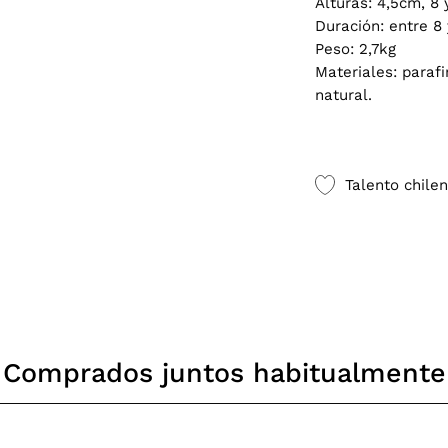
Alturas: 4,5cm, 8
Duración: entre 8
Peso: 2,7kg
Materiales: paraf
natural.
Talento chile
 descuento
Comprados juntos habitualmente
imera compra