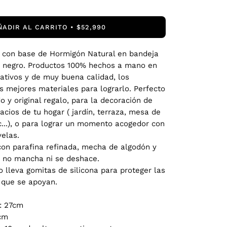
ÑADIR AL CARRITO
$52,990
s con base de Hormigón Natural en bandeja
r negro. Productos 100% hechos a mano en
rativos y de muy buena calidad, los
s mejores materiales para lograrlo. Perfecto
o y original regalo, para la decoración de
acios de tu hogar ( jardín, terraza, mesa de
c...), o para lograr un momento acogedor con
velas.
con parafina refinada, mecha de algodón y
e no mancha ni se deshace.
o lleva gomitas de silicona para proteger las
s que se apoyan.
: 27cm
7cm