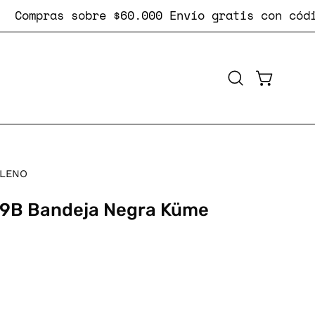
ompras sobre $60.000
Envío gratis
con código #
CARRO AB
Abrir
barra
de
búsqueda
ILENO
19B Bandeja Negra Küme