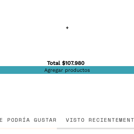
¡LISTO!
+
, gracias.
ceptas recibir nuestros newsletter con
edades, lanzamientos y más
Total
$107.980
Agregar productos
E PODRÍA GUSTAR
VISTO RECIENTEMEN