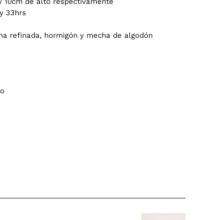
 y 10cm de alto respectivamente
 y 33hrs
ina refinada, hormigón y mecha de algodón
no