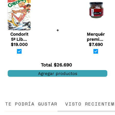
+
Condorito
Merquén
5º Libro
premium
$19.000
1959
$7.690
Etnia
Edicion
75grs
Facsimilar
Total
$26.690
Agregar productos
TE PODRÍA GUSTAR
VISTO RECIENTEM