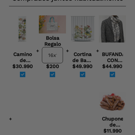
Bolsa
Regalo
+
+
+
Camino
Cortina
BUFANDA
de
de Baño
CON
$30.990
mesa
$200
Botánica
$49.990
$44.990
ALPACA
Velo
(TIENDA)
Organza
-
Botanica
Chupones
+
de
$11.990
Manjar