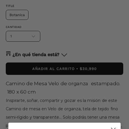
TITLE
Botanica
CANTIDAD
1
¿En qué tienda está?
AÑADIR AL CARRITO
$30,990
Camino de Mesa Velo de organza estampado.
180 x 60 cm
Inspirarte, soñar, compartir y gozar es la misión de este
Camino de mesa en Velo de organza, tela de tejido fino
semi-rígido y transparente… Solo podrás tener una mesa
preciosa y disfrutarla!
Puedes usarlos de centro de mesa,