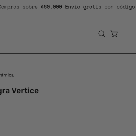
as sobre $60.000
Envío gratis
con código #ENV
CARRO AB
Abrir
barra
de
búsqueda
erámica
ra Vertice