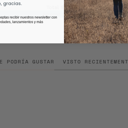
, gracias.
Total
$83.180
Agregar productos
ceptas recibir nuestros newsletter con
edades, lanzamientos y más
E PODRÍA GUSTAR
VISTO RECIENTEMEN