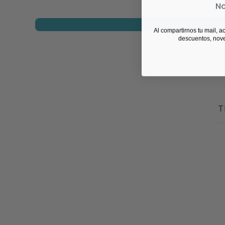
No
Al compartirnos tu mail, a
descuentos, nov
T