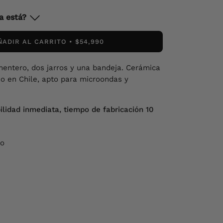
a está?
ÑADIR AL CARRITO
$54,990
imentero, dos jarros y una bandeja. Cerámica
 en Chile, apto para microondas y
ilidad inmediata, tiempo de fabricación 10
no