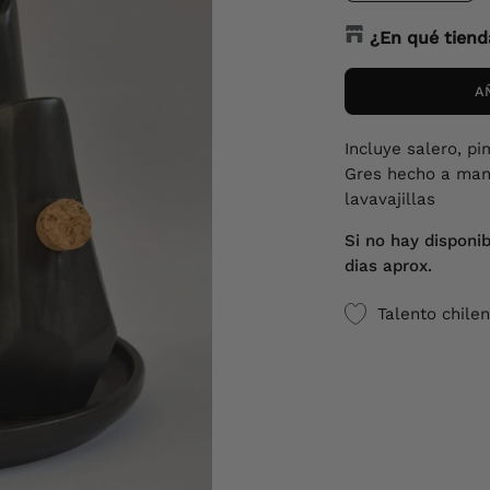
¿En qué tiend
A
Incluye salero, p
Gres hecho a mano
lavavajillas
Si no hay disponib
dias aprox.
Talento chile