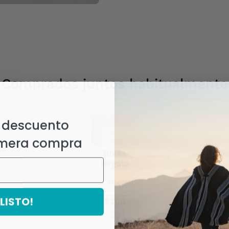
Comprados juntos habitualmente
 descuento
imera compra
Bolsa
Regalo
¡LISTO!
$200