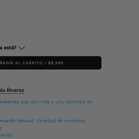
a está?
2
available
ÑADIR AL CARRITO
$9,990
itacura, Santiago
ble
la Álvarez
 2730 piso-1 Las Condes, Santiago 7550000
tivadoras
que dan vida a una variedad de
ilable
valle 271 Zapallar, Valparaíso
 mundo natural
: variedad de animales
e
er
-
1
available
iento.