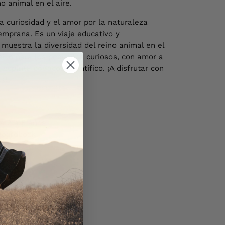
no animal en el aire.
la curiosidad y el amor por la naturaleza
mprana. Es un viaje educativo y
muestra la diversidad del reino animal en el
cción para los pequeños curiosos, con amor a
espíritu poético y científico. ¡A disfrutar con
s!
 2 a 5 años
Boardbook
cm
4-340-4
no