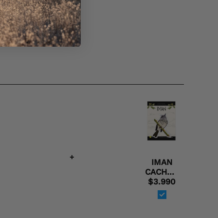
+
IMAN
CACHUDITO,
aves de
$3.990
Chile