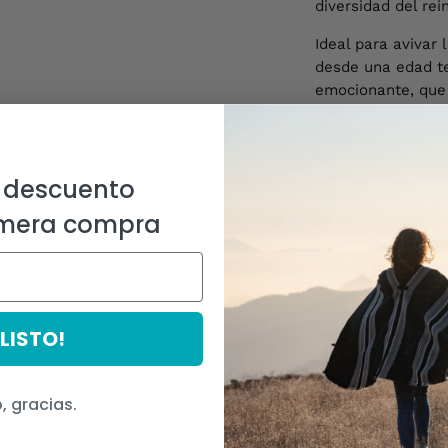
diversidad del rei
Ideal para avivar 
desde una edad te
emocionante, que 
aire, una introdu
la naturaleza y un 
las alas extendida
 descuento
FORMATO
imera compra
Recomendado para
Encuadernación: 
Tamaño: 13 x 18 
Páginas: 24
¡LISTO!
Año: 2024
ISBN:
978-956-36
, gracias.
Talento chile