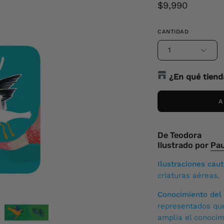
$9,990
CANTIDAD
1
¿En qué tiend
Luis Carrera
-
A
Luis Carrera 1817 V
De Teodora
MUT
-
2
availa
Ilustrado por
Pau
Avenida Apoquindo
Ilustraciones cau
criaturas aéreas.
Zapallar
-
1
ava
Avenida Januario O
Conocimiento del
representados qu
Costaner Cent
amplía el conocim