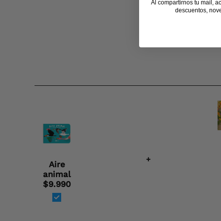
Al compartirnos tu mail, a
descuentos, nov
+
Aire
animal
$9.990