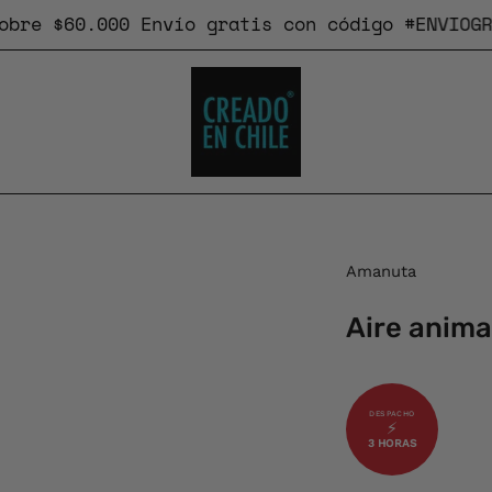
 $60.000
Envío gratis
con código #ENVIOGRATIS
Caja
Amanuta
de
Aire anima
luz
de
imagen
abierta
⚡
3 HORAS