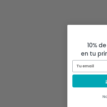
10% de
en tu pr
No