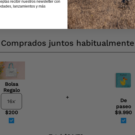
ceptas recibir nuestros newsletter con
edades, lanzamientos y más
Comprados juntos habitualmente
Bolsa
Regalo
+
De
paseo
$200
$9.990