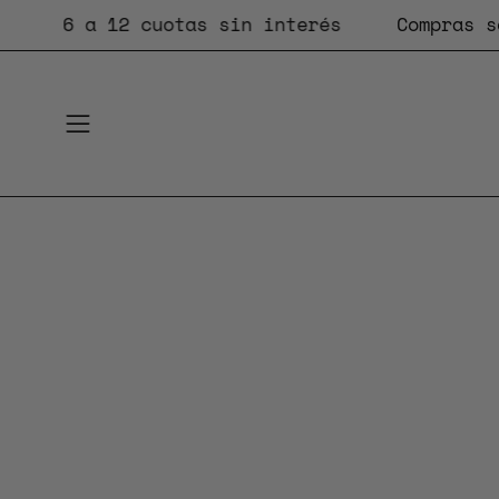
Saltar
6 a 12 cuotas sin interés
Compras sobre
al
contenido
Abrir
menú
de
navegación
Caja
de
luz
de
imagen
abierta