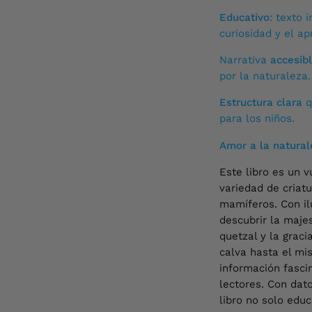
Avenida Andrés Be
Educativo
: texto 
curiosidad y el ap
¡Te esperamos e
Narrativa
accesib
por la naturaleza.
Estructura clara
q
para los niños.
Amor a la natural
Este libro es un v
variedad de criatu
mamíferos. Con il
descubrir la majes
quetzal y la grac
calva hasta el mi
información fasci
lectores. Con dato
libro no solo educ