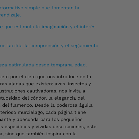
llo 2447 1510 Providencia, Santiago 7510689
informativo simple que fomentan la
rendizaje.
n nuestras tiendas!
le
que estimula la
imaginación
y el interés
ue facilita la comprensión y el seguimiento
eza
estimulada desde temprana edad.
uelo por el cielo que nos introduce en la
ras aladas que existen: aves, insectos y
ustraciones cautivadoras, nos invita a
tuosidad del cóndor, la elegancia del
ia del flamenco. Desde la poderosa águila
sterioso murciélago, cada página tiene
nante y adecuada para los pequeños
s específicos y vívidas descripciones, este
a, sino que también inspira con la