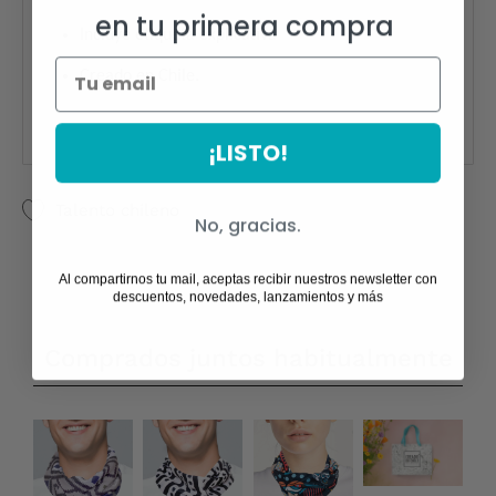
en tu primera compra
Incluye etiqueta explicativa
Creado en Chile.
¡LISTO!
Talento chileno
No, gracias.
Al compartirnos tu mail, aceptas recibir nuestros newsletter con
descuentos, novedades, lanzamientos y más
Comprados juntos habitualmente