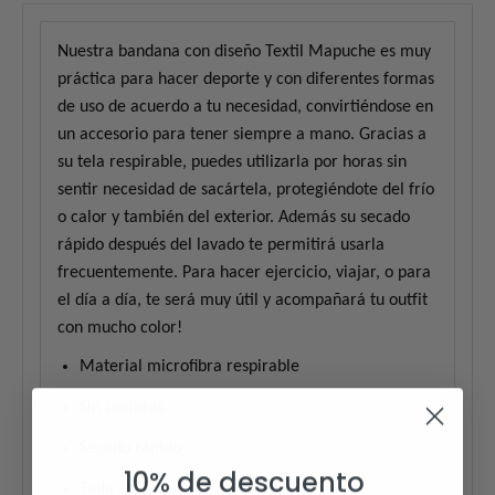
Nuestra bandana con diseño Textil Mapuche es muy
práctica para hacer deporte y c
on diferentes formas
de uso de acuerdo a tu necesidad, convirtiéndose en
un accesorio para tener siempre a mano. Gracias a
su tela respirable, puedes utilizarla por horas sin
sentir necesidad de sacártela, protegiéndote del frío
o calor y también del exterior. Además su secado
rápido después del lavado te permitirá usarla
frecuentemente. Para hacer ejercicio, viajar, o para
el día a día, te será muy útil y acompañará tu outfit
con mucho color!
Material microfibra respirable
Sin costuras
Secado rápido
10% de descuento
Talla única