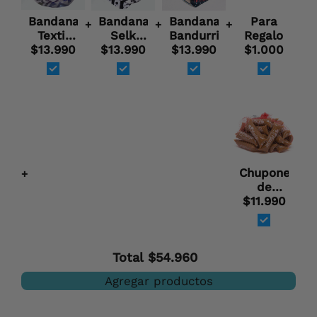
Bandana
Bandana
Bandana
Para
+
+
+
Textil
Selk
Bandurrias
Regalo
Mapuche
$13.990
$13.990
´Nam
$13.990
$1.000
Blanco
Chupones
+
de
$11.990
Manjar
- Malla
(25
unids)
Total
$54.960
Agregar productos