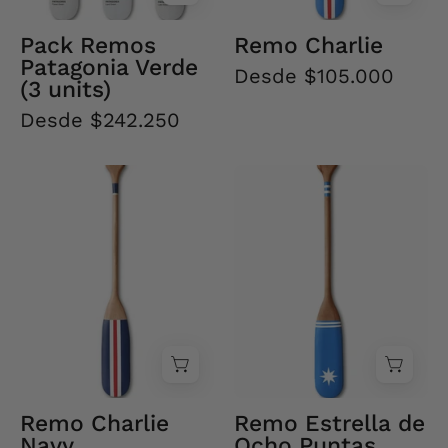
Pack Remos
Remo Charlie
Patagonia Verde
Desde $105.000
(3 units)
Desde $242.250
Remo
Remo
Charlie
Estrella
Navy
de
Ocho
Puntas
Remo Charlie
Remo Estrella de
Navy
Ocho Puntas