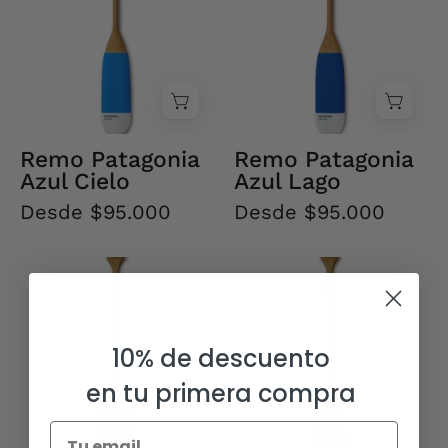
Remo Patagonia
Remo Patagonia
Azul Cielo
Azul Lago
Desde $95.000
Desde $95.000
Remo
Remo
Patagonia
Patagonia
Azul
Verde
Noche
Bosque
10% de descuento
en tu primera compra