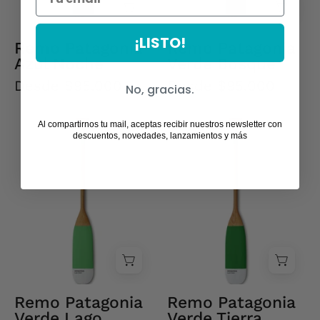
¡LISTO!
Remo Patagonia
Remo Patagonia
Azul Noche
Verde Bosque
Desde $95.000
Desde $95.000
No, gracias.
Al compartirnos tu mail, aceptas recibir nuestros newsletter con
Remo
Remo
descuentos, novedades, lanzamientos y más
Patagonia
Patagonia
Verde
Verde
Lago
Tierra
Remo Patagonia
Remo Patagonia
Verde Lago
Verde Tierra