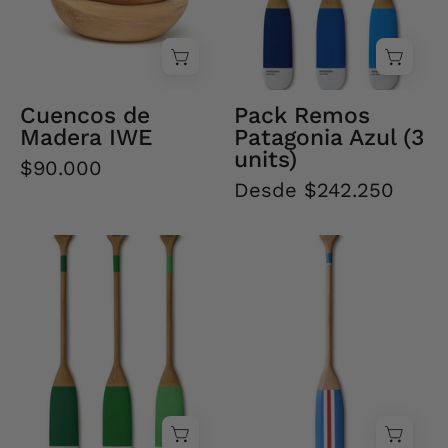
-
Creado
en
Chile
Cuencos de
Pack Remos
Madera IWE
Patagonia Azul (3
units)
$90.000
Desde $242.250
Pack
Remo
Remos
Charlie
Patagonia
Verde
(3
units)