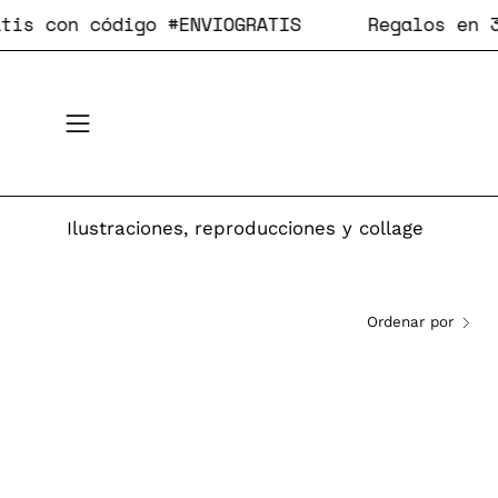
Saltar
on código #ENVIOGRATIS
Regalos en 3 ho
al
contenido
Abrir
menú
de
navegación
Ilustraciones, reproducciones y collage
Ordenar por