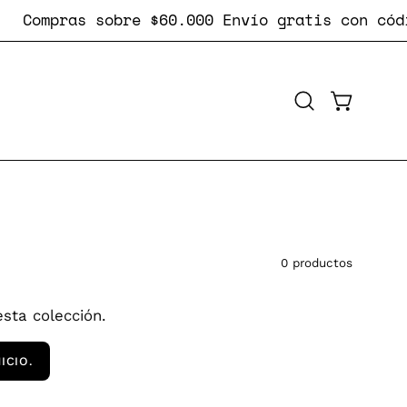
ompras sobre $60.000
Envío gratis
con código #
CARRO AB
Abrir
barra
de
búsqueda
0 productos
sta colección.
ICIO.