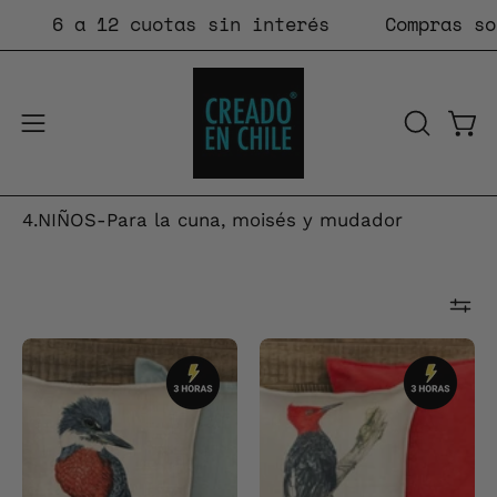
Saltar
6 a 12 cuotas sin interés
Compras so
al
contenido
Carr
Abrir
ABRIR
BARRA
menú
DE
de
BÚSQUE
4.NIÑOS-Para la cuna, moisés y mudador
navegación
FUNDA
FUNDA
COJÍN
COJÍN
MARTÍN
CARPINTERO
PESCADOR