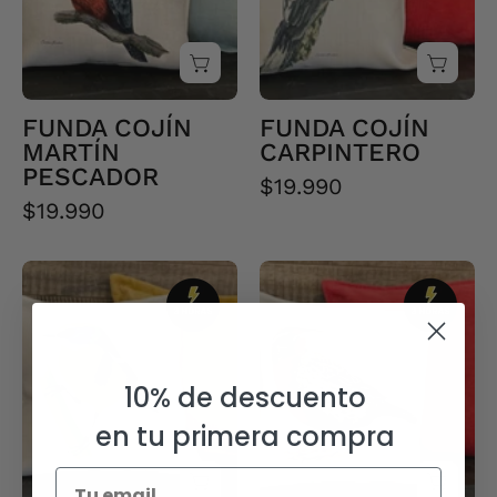
FUNDA COJÍN
FUNDA COJÍN
MARTÍN
CARPINTERO
PESCADOR
$19.990
$19.990
FUNDA
FUNDA
COJÍN
COJÍN
SIETE
LOICA
COLORES
10% de descuento
en tu primera compra