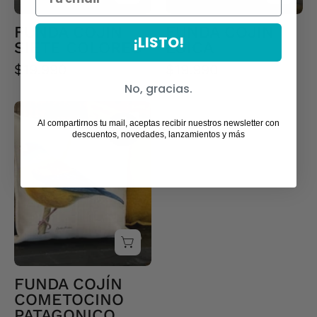
FUNDA COJÍN
FUNDA COJÍN
¡LISTO!
SIETE COLORES
LOICA
$19.990
$19.990
No, gracias.
FUNDA
Al compartirnos tu mail, aceptas recibir nuestros newsletter con
COJÍN
descuentos, novedades, lanzamientos y más
COMETOCINO
PATAGONICO
FUNDA COJÍN
COMETOCINO
PATAGONICO