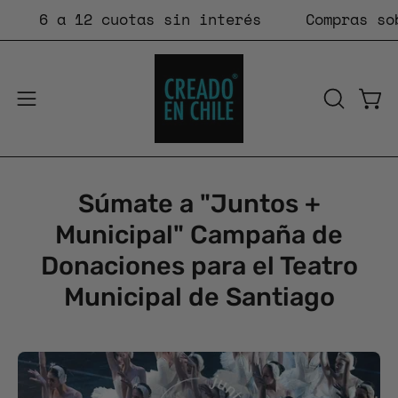
Saltar
6 a 12 cuotas sin interés
Compras sobr
al
contenido
Carr
Abrir
ABRIR
BARRA
menú
DE
de
BÚSQUE
navegación
Súmate a "Juntos +
Municipal" Campaña de
Donaciones para el Teatro
Municipal de Santiago