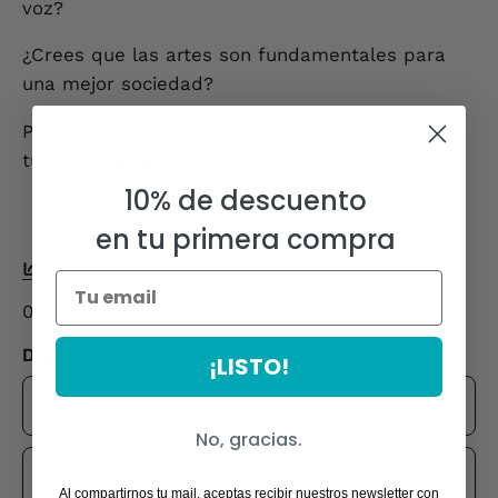
voz?
¿Crees que las artes son fundamentales para
una mejor sociedad?
Por estas y más razones te invitamos a realizar
tu aporte
AQUÍ
10% de descuento
en tu primera compra
COMPARTIR
0 comentarios
Dejar un comentario
¡LISTO!
Nombre
No, gracias.
Correo
electrónico
Al compartirnos tu mail, aceptas recibir nuestros newsletter con