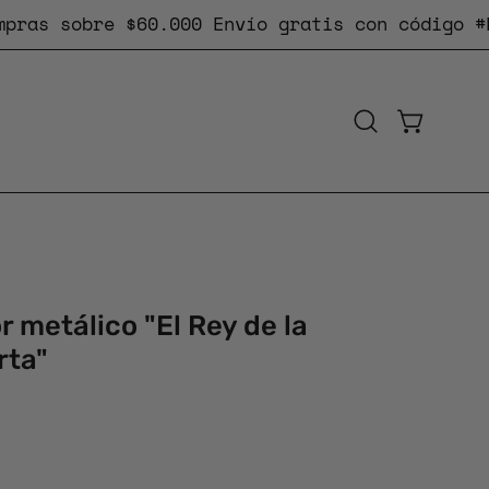
s sobre $60.000
Envío gratis
con código #ENVIO
CARRO AB
Abrir
barra
de
búsqueda
 metálico "El Rey de la
rta"