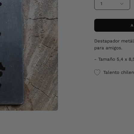
1
A
Destapador metálic
para amigos.
- Tamaño 5,4 x 8,
Talento chile