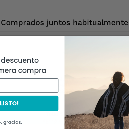
Comprados juntos habitualmente
 descuento
imera compra
Delantal
Delfin
$22.990
¡LISTO!
Total
$39.970
Agregar productos
, gracias.